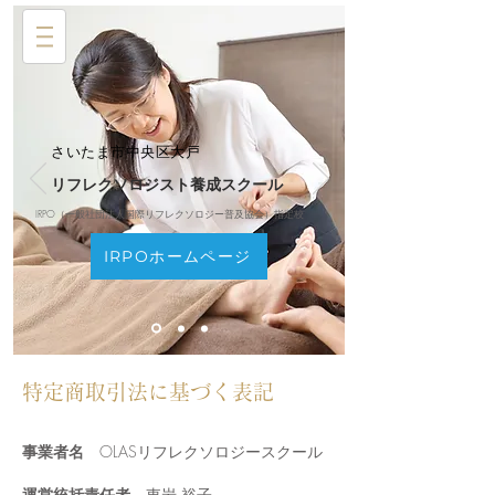
さいたま市中央区大戸
リフレクソロジスト養成スクール
IRPO（一般社団法人国際リフレクソロジー普及協会）指定校
IRPOホームページ
特定商取引法に基づく表記
事業者名
OLASリフレクソロジースクール
運営統括責任者
東岩 裕子